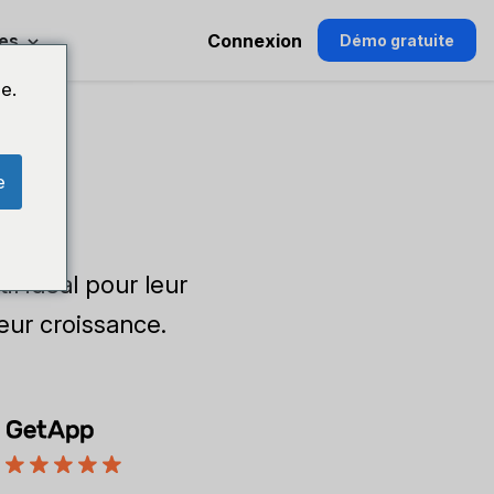
es
Connexion
Démo gratuite
e.
e
il idéal pour leur
eur croissance.