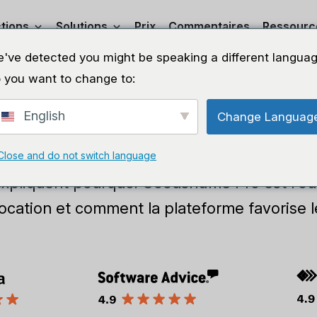
tions
Solutions
Prix
Commentaires
Ressourc
've detected you might be speaking a different languag
 you want to change to:
English
Change Languag
Études de cas
Close and do not switch language
expliquent pourquoi Goodshuffle Pro est l'out
location et comment la plateforme favorise l