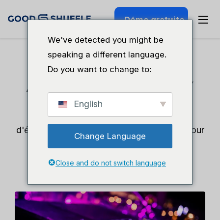
Démo gratuite
We've detected you might be
speaking a different language.
Do you want to change to:
A2Z Music Factory
English
Une entreprise familiale de DJ et
d'événementiel qui cherchait une solution pour
Change Language
éliminer les doubles réservations s'est
retrouvée avec beaucoup plus.
Close and do not switch language