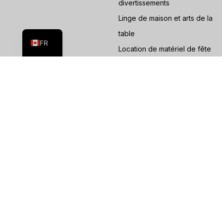
divertissements
ES
Linge de maison et arts de la
EN
table
FR
Location de matériel de fête
et d'événements
Cabines photographiques
Tuyaux et drapeaux
Locations spécialisées
Location de tentes
Ressources
Entreprise
Blog
À propos de nous
L'éducation
Dans la presse
Webinaires et événements
Carrières
Hub utilisateur
Nous contacter