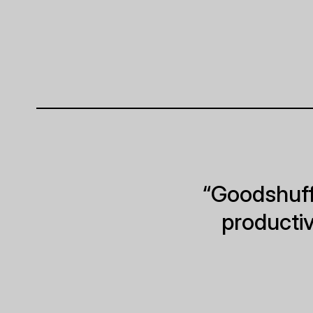
“Goodshuff
productivi