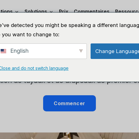
tions
Solutions
Prix
Commentaires
Ressourc
've detected you might be speaking a different languag
 you want to change to:
Tuyaux et drapeau
English
Change Languag
onalisez vos ventes et simplifiez votre activi
Close and do not switch language
tion de tuyaux et de drapeaux de premier o
Commencer