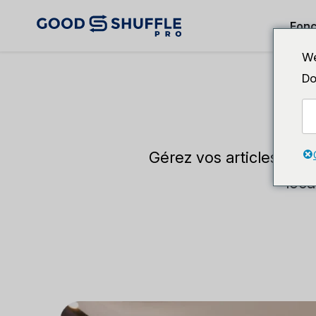
Fonc
We
Do
Gérez vos articles, rati
loca