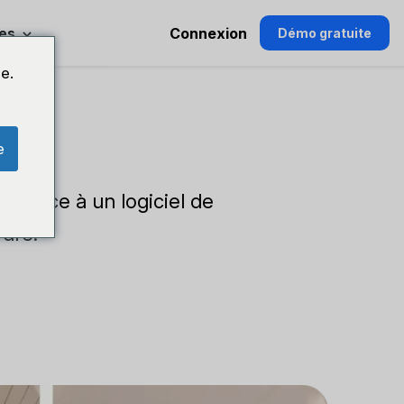
es
Connexion
Démo gratuite
e.
x
e
té grâce à un logiciel de
rdre.