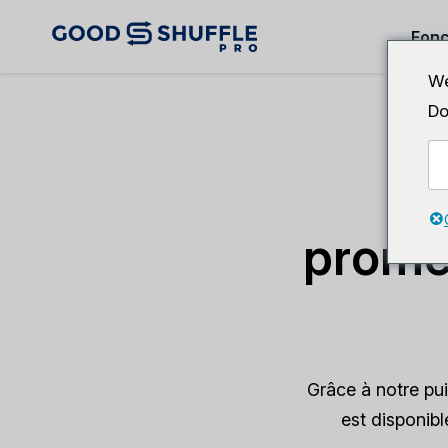
Fonc
We
Do
Ch
prome
Grâce à notre pu
est disponibl