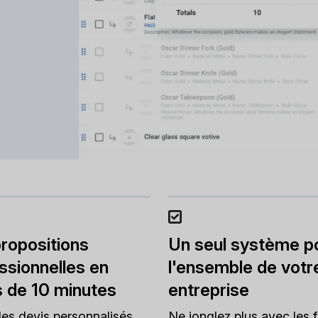
ropositions
Un seul système p
ssionnelles en
l'ensemble de votr
 de 10 minutes
entreprise
es devis personnalisés
Ne jonglez plus avec les f