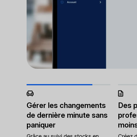
Gérer les changements
Des p
de dernière minute sans
profe
paniquer
moins
Grâce au suivi des stocks en
Créez d