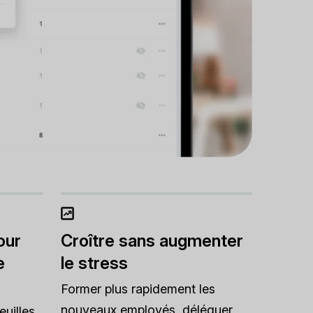
our
Croître sans augmenter
e
le stress
Former plus rapidement les
nouveaux employés, déléguer
euilles