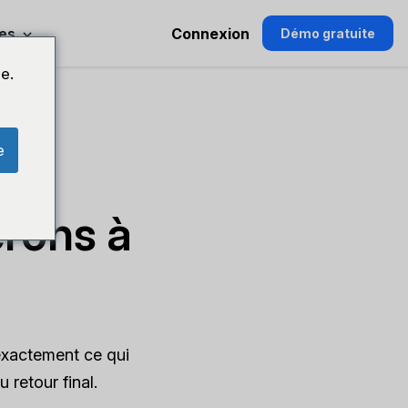
es
Connexion
Démo gratuite
e.
e
une
rons à
exactement ce qui
 retour final.