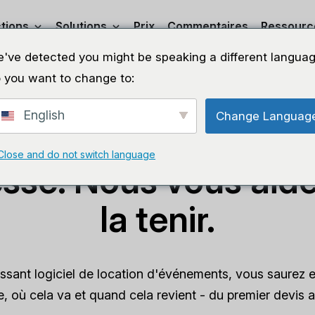
tions
Solutions
Prix
Commentaires
Ressourc
've detected you might be speaking a different languag
 you want to change to:
Logiciel de location de salles de fêtes et d'événements
English
Change Languag
aque location est 
Close and do not switch language
sse. Nous vous aide
la tenir.
issant logiciel de location d'événements, vous saurez 
e, où cela va et quand cela revient - du premier devis au