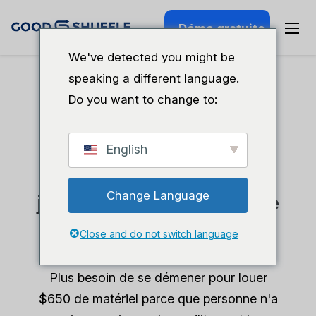
Démo gratuite
We've detected you might be
speaking a different language.
Do you want to change to:
Logiciel de location de matériel audiovisuel et
d'éclairage
English
Ne vous demandez plus
Change Language
jamais où se trouve votre
matériel.
Close and do not switch language
Plus besoin de se démener pour louer
$650 de matériel parce que personne n'a