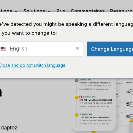
tions
Solutions
Prix
Commentaires
Ressourc
've detected you might be speaking a different languag
 you want to change to:
ents
English
Change Languag
ue
Close and do not switch language
n
 adaptez-