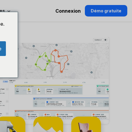
es
Connexion
Démo gratuite
e.
e