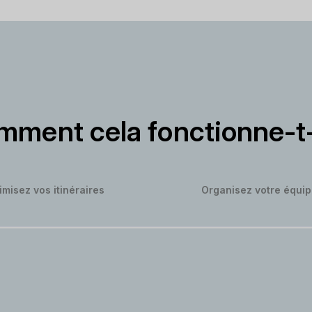
ment cela fonctionne-t-
imisez vos itinéraires
Organisez votre équi