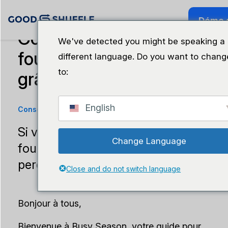
Démo g
Construire un réseau de
We've detected you might be speaking a
fournisseurs solide
different language. Do you want to chang
to:
grâce à ces conseils
English
Conseils aux entreprises
·
1er octobre 2024
Si vous n'avez pas de
Change Language
fournisseurs de confiance, vous
perdez chaque jour des marchés.
Close and do not switch language
Bonjour à tous,
Bienvenue à Busy Season, votre guide pour