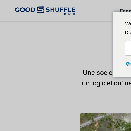
Fonc
We
Do
T
Une société de 
un logiciel qui 