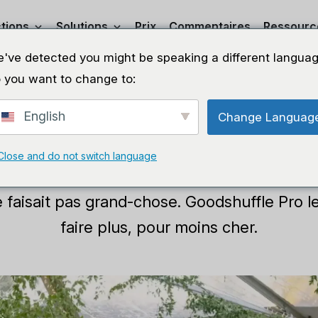
tions
Solutions
Prix
Commentaires
Ressourc
've detected you might be speaking a different languag
 you want to change to:
otal des événemen
English
Change Languag
Close and do not switch language
location d'événements de longue date payai
ne faisait pas grand-chose. Goodshuffle Pro l
faire plus, pour moins cher.