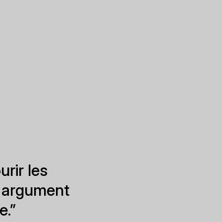
rir les
n argument
e.”