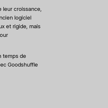
e leur croissance,
cien logiciel
x et rigide, mais
pour
in temps de
Avec Goodshuffle