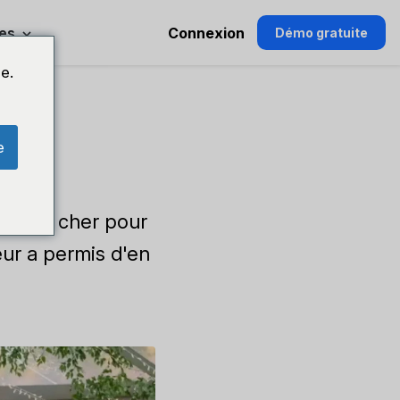
es
Connexion
Démo gratuite
e.
ts
e
t trop cher pour
eur a permis d'en