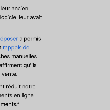
 leur ancien
ogiciel leur avait
déposer
a permis
et
rappels de
ches manuelles
affirment qu'ils
 vente.
t réduit notre
ments en ligne
ements.”