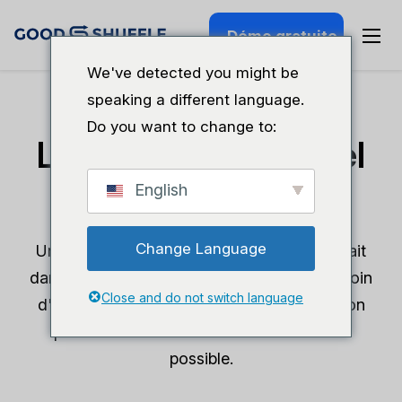
Démo gratuite
We've detected you might be
speaking a different language.
Do you want to change to:
Location de matériel
de fête à Bristow
English
Change Language
Une entreprise familiale de location se noyait
dans les tâches administratives et avait besoin
Close and do not switch language
d'augmenter ses profits sans augmenter son
personnel. Goodshuffle Pro a rendu cela
possible.