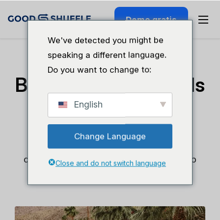
Demo gratis
We've detected you might be
speaking a different language.
Do you want to change to:
Bristow Party Rentals
English
Una empresa familiar de alquiler se veía
desbordada por las tareas rutinarias y
Change Language
necesitaba aumentar sus ganancias sin
contratar más personal. Goodshuffle Pro lo
Close and do not switch language
hizo posible.