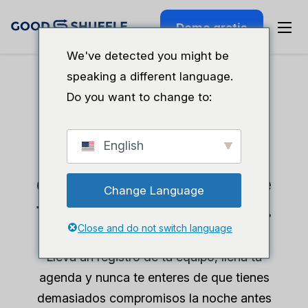
Demo gratis
We've detected you might be
speaking a different language.
Do you want to change to:
Software de contratación y alquiler de DJ
English
Tú haces mucho más
que pinchar. Tu software
Change Language
también debería hacerlo.
Close and do not switch language
Lleva un registro de tu equipo, llena tu
agenda y nunca te enteres de que tienes
demasiados compromisos la noche antes