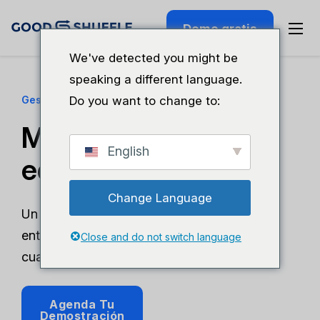
Demo gratis
We've detected you might be
speaking a different language.
Gestión del equipo de alquiler para eventos
Do you want to change to:
Mantén a todo tu
English
equipo en sintonía.
Change Language
Un único sistema para ventas, almacén y
entregas: así nada se queda en el tintero
Close and do not switch language
cuando más importa.
Agenda Tu
Demostración