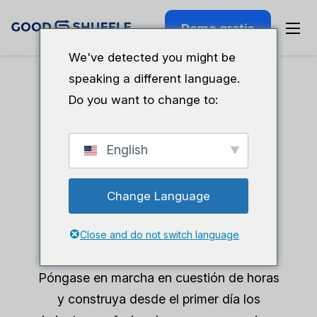
Demo gratis
We've detected you might be
speaking a different language.
Do you want to change to:
Software de alquiler para eventos destinado a
nuevas empresas
English
Da una imagen
profesional desde
Change Language
el primer día
Close and do not switch language
Póngase en marcha en cuestión de horas
y construya desde el primer día los