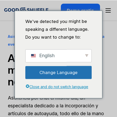
Demo gratis
We've detected you might be
speaking a different language.
Asistencia técnica para el software de alquiler para
Do you want to change to:
eventos
Ayuda de verdad, el
English
mismo día que la
Change Language
necesitas.
Close and do not switch language
Asistencia por chat el mismo día, un
especialista dedicado a la incorporación y
artículos de autoayuda, todo ello de la mano