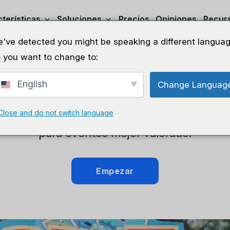
terísticas
Soluciones
Precios
Opiniones
Recur
've detected you might be speaking a different languag
 you want to change to:
quileres especializa
English
Change Languag
presiona a tus clientes y optimiza tu negocio
Close and do not switch language
para eventos mejor valorado.
Empezar