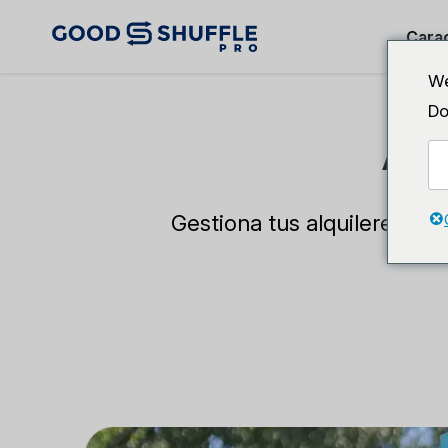
Carac
We
Do
Al
Gestiona tus alquileres, im