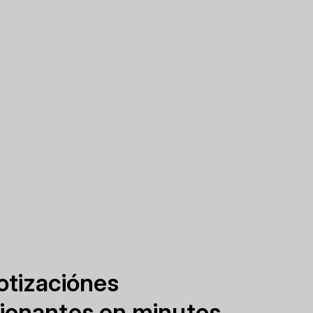
otizaciónes
ionantes en minutos