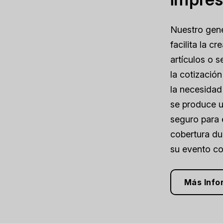
Nuestro gene
facilita la c
artículos o s
la cotizació
la necesidad
se produce u
seguro para e
cobertura du
su evento co
Más Info