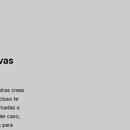
vas
ntras creas
cluso te
irmadas o
ier caso,
s para