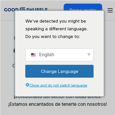
Demo gratis
We've detected you might be
speaking a different language.
Centro de usuarios
Do you want to change to:
de Goodshuffle Pro
English
Con Goodshuffle Pro, obtienes mucho más
Change Language
que un software potente: cuentas con un
equipo dispuesto a ayudarte, formación
Close and do not switch language
interactiva y acceso a una red de
profesionales del sector con ideas afines.
¡Estamos encantados de tenerte con nosotros!