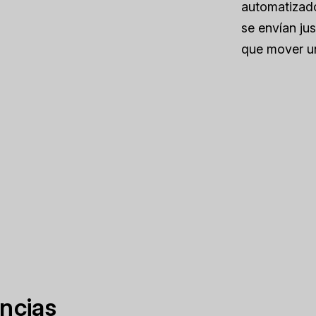
automatiza
se envían ju
que mover u
encias