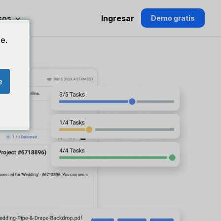
sos
Ingresar
Demo gratis
e.
e