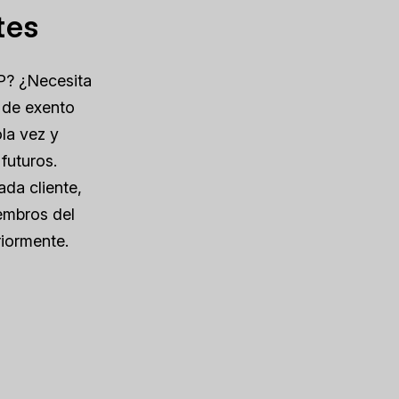
tes
IP? ¿Necesita
 de exento
la vez y
futuros.
da cliente,
embros del
riormente.