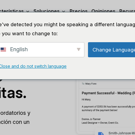
terísticas
Soluciones
Precios
Opiniones
Recur
've detected you might be speaking a different languag
 you want to change to:
de clientes
English
Change Languag
de
Close and do not switch language
o
tas.
cordatorios y
ación con un