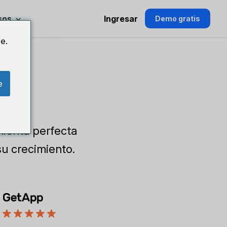
sos
Ingresar
Demo gratis
e.
e
mienta perfecta
su crecimiento.