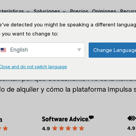
terísticas
Soluciones
Precios
Opiniones
Recur
've detected you might be speaking a different languag
 you want to change to:
English
Change Languag
Casos prácticos
Close and do not switch language
uentan por qué Goodshuffle Pro es la herra
o de alquiler y cómo la plataforma impulsa 