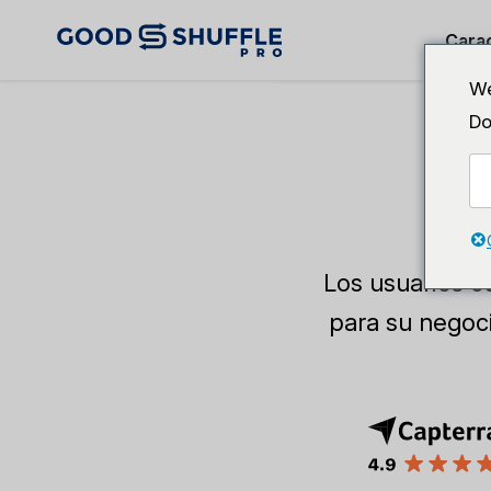
Carac
We
Do
Los usuarios c
para su negoci