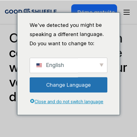
Démo gratuite
Conseils Technologiques
We've detected you might be
Comment choisir un
speaking a different language.
Do you want to change to:
constructeur de site
web de location pour
English
votre entreprise
Change Language
d'événementiel ?
Close and do not switch language