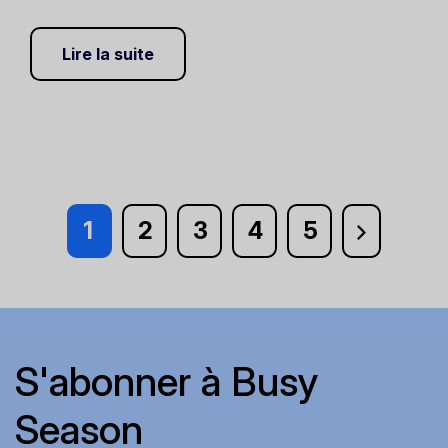
Lire la suite
1
2
3
4
5
S'abonner à Busy
Season