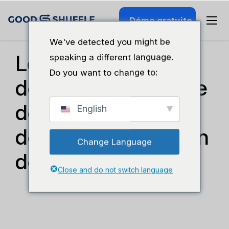
Démo gratuite
Entreprises Et Croissance
We've detected you might be
Le guide du
speaking a different language.
Do you want to change to:
débutant en matière
de référencement
English
des sites de location
Change Language
de matériel de fête
Close and do not switch language