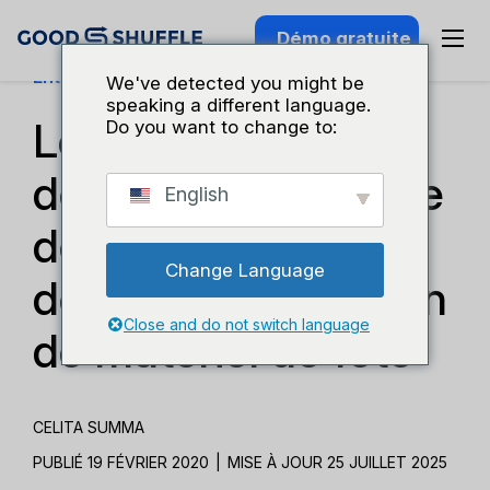
Démo gratuite
Entreprises Et Croissance
We've detected you might be
speaking a different language.
Le guide du
Do you want to change to:
débutant en matière
English
de référencement
Change Language
des sites de location
Close and do not switch language
de matériel de fête
CELITA SUMMA
PUBLIÉ 19 FÉVRIER 2020
|
MISE À JOUR 25 JUILLET 2025