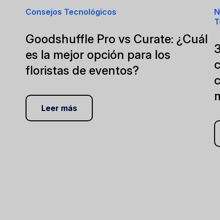
Consejos Tecnológicos
N
T
Goodshuffle Pro vs Curate: ¿Cuál
es la mejor opción para los
c
floristas de eventos?
c
m
Leer más