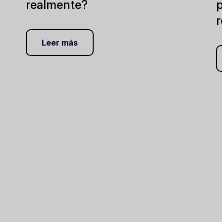
realmente?
p
Leer más