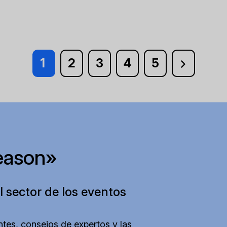
1
2
3
4
5
eason»
l sector de los eventos
tes, consejos de expertos y las