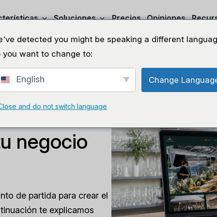
terísticas
Soluciones
Precios
Opiniones
Recur
've detected you might be speaking a different languag
 you want to change to:
English
Change Languag
Close and do not switch language
r de sitios
tu negocio
nto de partida para crear el
ntinuación te explicamos