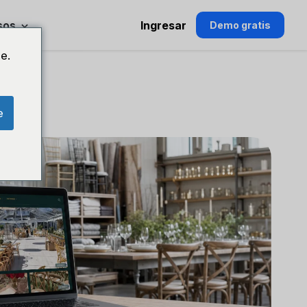
sos
Ingresar
Demo gratis
e.
e