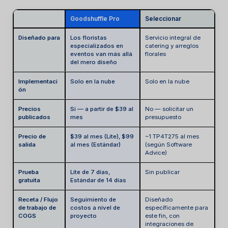
Goodshuffle Pro
Seleccionar
Diseñado para
Los floristas
Servicio integral de
especializados en
catering y arreglos
eventos van más allá
florales
del mero diseño
Implementaci
Solo en la nube
Solo en la nube
ón
Precios
Sí — a partir de $39 al
No — solicitar un
publicados
mes
presupuesto
Precio de
$39 al mes (Lite), $99
~1 TP4T275 al mes
salida
al mes (Estándar)
(según Software
Advice)
Prueba
Lite de 7 días,
Sin publicar
gratuita
Estándar de 14 días
Receta / Flujo
Seguimiento de
Diseñado
de trabajo de
costos a nivel de
específicamente para
COGS
proyecto
este fin, con
integraciones de