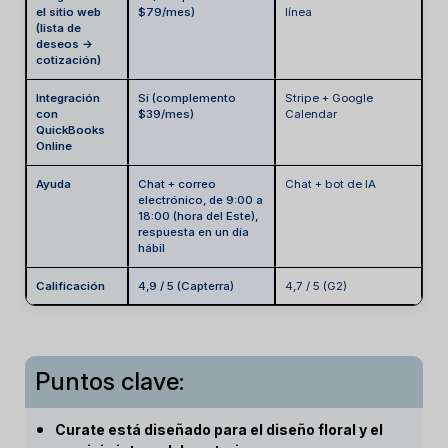
el sitio web
$79/mes)
línea
(lista de
deseos →
cotización)
Integración
Sí (complemento
Stripe + Google
con
$39/mes)
Calendar
QuickBooks
Online
Ayuda
Chat + correo
Chat + bot de IA
electrónico, de 9:00 a
18:00 (hora del Este),
respuesta en un día
hábil
Calificación
4,9 / 5 (Capterra)
4,7 / 5 (G2)
Puntos clave:
Curate está diseñado para el diseño floral y el