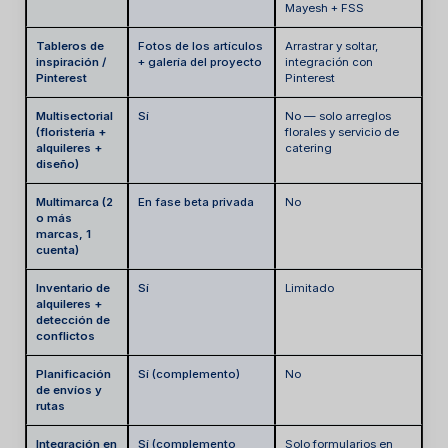
Mayesh + FSS
Tableros de
Fotos de los artículos
Arrastrar y soltar,
inspiración /
+ galería del proyecto
integración con
Pinterest
Pinterest
Multisectorial
Sí
No — solo arreglos
(floristería +
florales y servicio de
alquileres +
catering
diseño)
Multimarca (2
En fase beta privada
No
o más
marcas, 1
cuenta)
Inventario de
Sí
Limitado
alquileres +
detección de
conflictos
Planificación
Sí (complemento)
No
de envíos y
rutas
Integración en
Sí (complemento
Solo formularios en