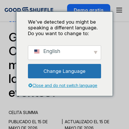
Demo gratis
Consejos Tecnológicos
We've detected you might be
speaking a different language.
Goodshuffle Pro vs
Do you want to change to:
Curate: ¿Cuál es la
English
mejor opción para
Change Language
los floristas de
Close and do not switch language
eventos?
CELITA SUMMA
PUBLICADO EL 15 DE
|
ACTUALIZADO EL 15 DE
MAYO DE 2026
MAYO DE 2026