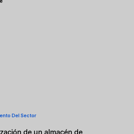
De
ento Del Sector
zación de un almacén de