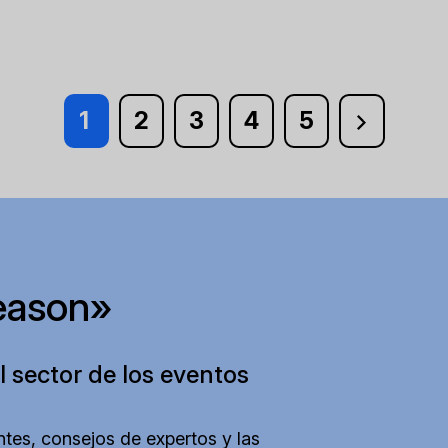
1
2
3
4
5
eason»
l sector de los eventos
tes, consejos de expertos y las