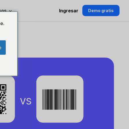
sos
Ingresar
Demo gratis
e.
e