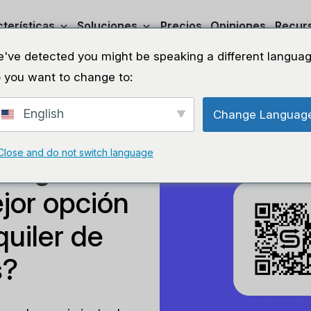
terísticas
Soluciones
Precios
Opiniones
Recur
've detected you might be speaking a different languag
 you want to change to:
English
Change Languag
Close and do not switch language
ódigo de
ejor opción
quiler de
s?