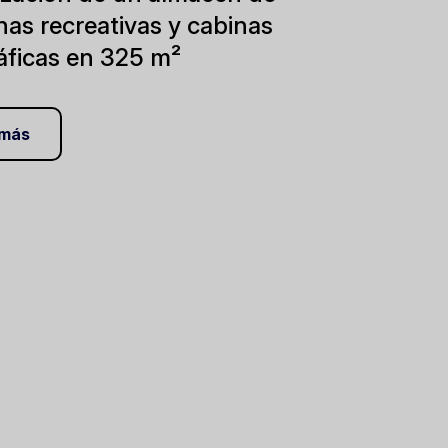
as recreativas y cabinas
áficas en 325 m²
 más