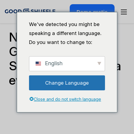
Demo gratis
Actualizaciones De Funciones
We've detected you might be
Novedades de
speaking a different language.
Do you want to change to:
Goodshuffle Pro:
Seguro integral para
English
eventos
Change Language
Close and do not switch language