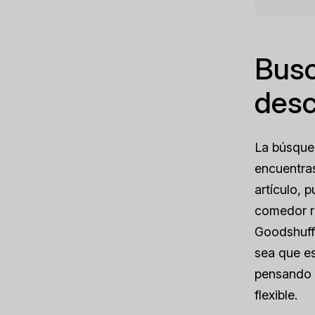
Busc
desc
La búsqued
encuentras
artículo, 
comedor r
Goodshuffl
sea que es
pensando 
flexible.