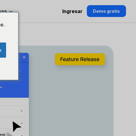
sos
Ingresar
Demo gratis
e.
e