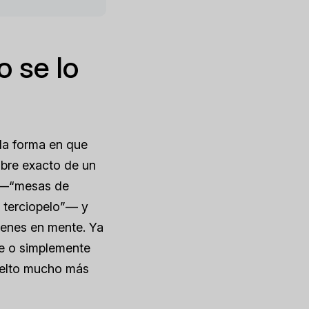
o se lo
la forma en que
mbre exacto de un
te —“mesas de
 terciopelo”— y
ienes en mente. Ya
te o simplemente
uelto mucho más