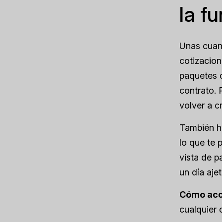
la f
Unas cuant
cotizacion
paquetes 
contrato. 
volver a c
También h
lo que te 
vista de p
un día aje
Cómo ac
cualquier 