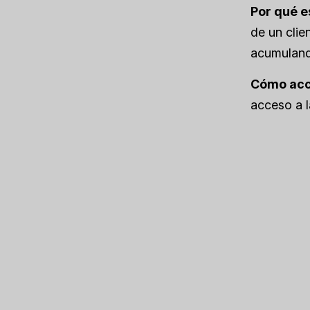
Por qué e
de un clie
acumuland
Cómo ac
acceso a l