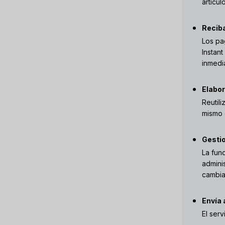
artícu
Recib
Los pa
Instan
inmedi
Elabor
Reutil
mismo c
Gestio
La fun
admini
cambia
Envía 
El ser