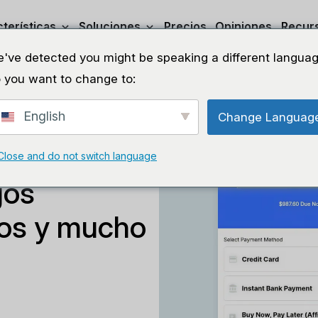
terísticas
Soluciones
Precios
Opiniones
Recur
've detected you might be speaking a different languag
 you want to change to:
English
Change Languag
de 2026:
Close and do not switch language
gos
eos y mucho