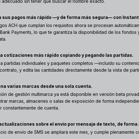
lo adecuado sin tener que buscar el nombre exacto.
a sus pagos más rápido —y de forma más segura— con Instan
gos ACH que cumplan los requisitos ahora se procesan automáticam
t Bank Payments, lo que te garantiza la disponibilidad de los fondos
ata.
a cotizaciones más rápido copiando y pegando las partidas.
iza partidas individuales y paquetes completos —incluido su conten
ontrato, y edita las cantidades directamente desde la vista de parti
na varias marcas desde una sola cuenta.
ción de gestión multimarca ya está disponible en versión beta privad
strar marcas, almacenes o salas de exposición de forma independie
r constantemente de cuenta.
actualizaciones sobre el envío por mensaje de texto, de forma
vicio de envío de SMS se ampliará este mes, y cumple plenamente c