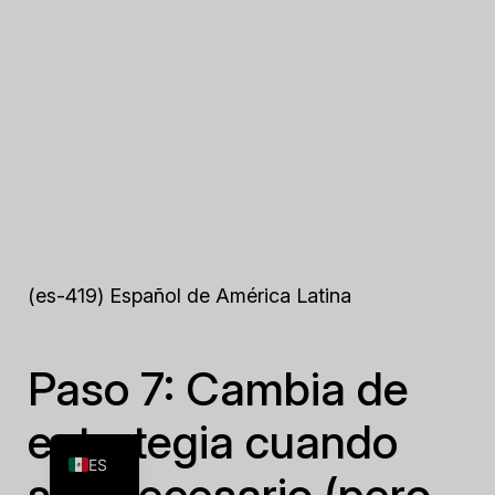
(es-419) Español de América Latina
Paso 7: Cambia de
FR
estrategia cuando
EN
ES
sea necesario (pero