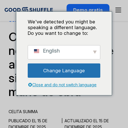
Demo gratis
Conocimiento Del Sector
We've detected you might be
speaking a different language.
Cómo llevar un
Do you want to change to:
negocio rentable de
English
alquiler de carpas:
Change Language
sistemas, precios y
Close and do not switch language
mano de obra
CELITA SUMMA
PUBLICADO EL 15 DE
|
ACTUALIZADO EL 15 DE
DICIEMBRE DE 2025
DICIEMBRE DE 2025