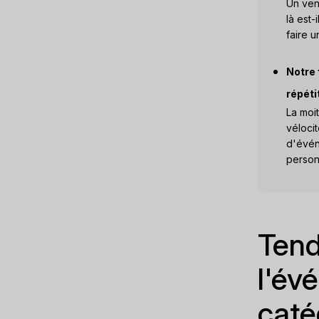
Un vend
là est-
faire u
Notre 
répéti
La moi
vélocit
d'évén
person
Tend
l'év
caté