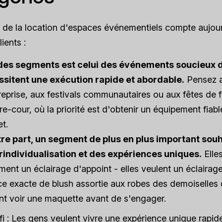
 de la location d'espaces événementiels compte aujou
ients :
 des segments est celui des événements soucieux d
sitent une exécution rapide et abordable.
Pensez a
reprise, aux festivals communautaires ou aux fêtes de 
ière-cour, où la priorité est d'obtenir un équipement fiab
t.
re part, un segment de plus en plus important sou
individualisation et des expériences uniques.
Elle
ment un éclairage d'appoint - elles veulent un éclairag
e exacte de blush assortie aux robes des demoiselles d
nt voir une maquette avant de s'engager.
éfi : Les gens veulent vivre une expérience unique
rapid