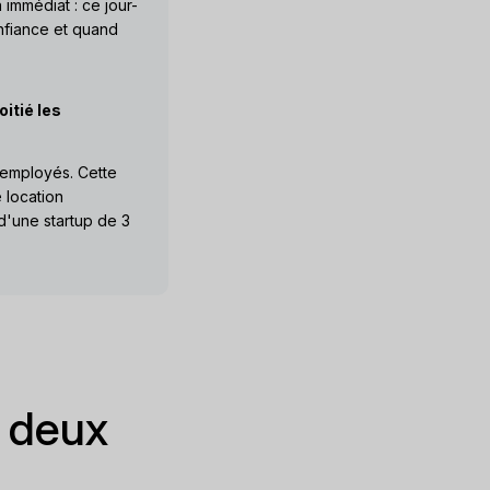
 immédiat : ce jour-
confiance et quand
oitié les
 employés. Cette
e location
d'une startup de 3
n deux