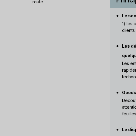
route
Le sec
1) les 
client
Les dé
quelqu
Les en
rapide
techno
Goodsh
Découv
attenti
feuille
Le dis