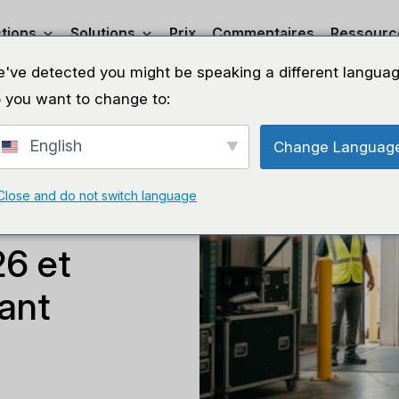
tions
Solutions
Prix
Commentaires
Ressourc
've detected you might be speaking a different languag
 you want to change to:
English
Change Languag
Close and do not switch language
a location
6 et
ant