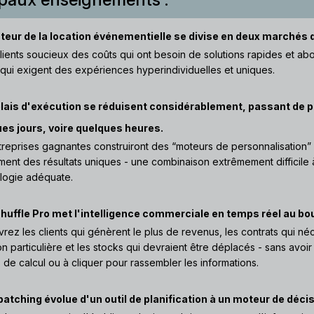
teur de la location événementielle se divise en deux marchés d
clients soucieux des coûts qui ont besoin de solutions rapides et abo
s qui exigent des expériences hyperindividuelles et uniques.
lais d'exécution se réduisent considérablement, passant de p
es jours, voire quelques heures.
treprises gagnantes construiront des “moteurs de personnalisation” 
ment des résultats uniques - une combinaison extrêmement difficile à
logie adéquate.
uffle Pro met l'intelligence commerciale en temps réel au bou
rez les clients qui génèrent le plus de revenus, les contrats qui né
on particulière et les stocks qui devraient être déplacés - sans avoir
s de calcul ou à cliquer pour rassembler les informations.
patching évolue d'un outil de planification à un moteur de déci