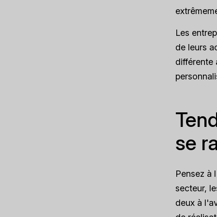
extrêmement
Les entrep
de leurs a
différente
personnali
Tend
se r
Pensez à l
secteur, l
deux à l'a