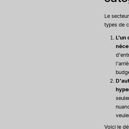
Le secteur
types de cl
L'un
néces
d'ent
l'arr
budge
D'aut
hyper
seule
nuanc
veule
Voici le d