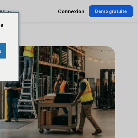
es
Connexion
Démo gratuite
e.
e