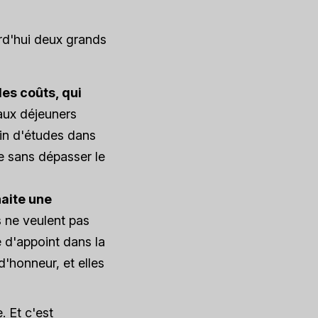
rd'hui deux grands
es coûts, qui
ux déjeuners
fin d'études dans
le sans dépasser le
haite une
s ne veulent pas
e d'appoint dans la
'honneur, et elles
e
. Et c'est