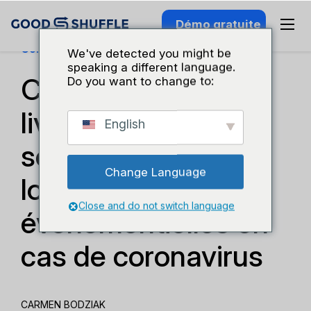
Démo gratuite
Connaissance Du Secteur
We've detected you might be
speaking a different language.
Conseils pour une
Do you want to change to:
livraison en toute
English
sécurité des
Change Language
locations
Close and do not switch language
événementielles en
cas de coronavirus
CARMEN BODZIAK