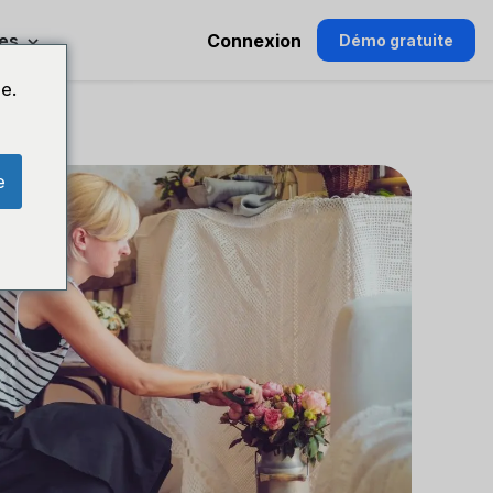
es
Connexion
Démo gratuite
e.
e