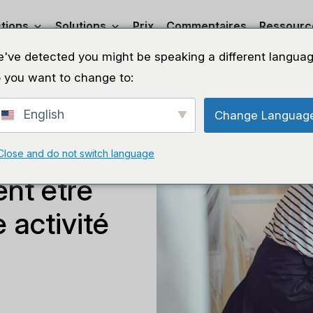
tions
Solutions
Prix
Commentaires
Ressourc
've detected you might be speaking a different languag
 you want to change to:
English
Change Languag
lles des
Close and do not switch language
ent être
 activité