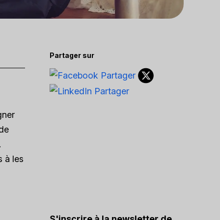
Partager sur
gner
 de
.
s à les
S'inscrire à la newsletter de