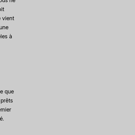
Vous ne
it
 vient
 une
les à
ce que
 prêts
emier
é.