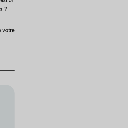
uestion
r ?
e votre
s