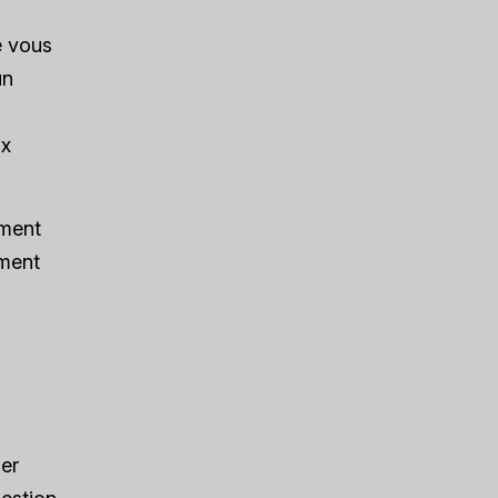
e vous
un
ix
ement
ement
ser