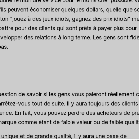
irer le moindre service pour le moins cher possible. 
 s'ils peuvent économiser quelques dollars, quelle que so
on “jouez à des jeux idiots, gagnez des prix idiots” me
 battre pour des clients qui sont prêts à payer plus pour
évelopper des relations à long terme. Les gens sont fidè
bas.
estion de savoir si les gens vous paieront réellement 
rrêtez-vous tout de suite. Il y aura toujours des clients
ence. En fait, vous pouvez perdre des acheteurs de pr
 marque comme étant de faible valeur ou de faible qualit
unique et de grande qualité, il y aura une base de