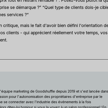
prix tout en restant rentable ?”. Posez-vous plutôt la q
prise se démarque ?” “Quel type de clients dois-je cible
mes services ?“
critique, mais le fait d'avoir bien défini l'orientation d
vos clients - qui apprécient réellement votre temps, vos
ent.
 l'équipe marketing de Goodshuffle depuis 2019 et s'est lancée dan
ssion pour l'autonomisation des propriétaires d'entreprise par le
ime se connecter avec l'industrie des événements à la fois
lors dites-lui bonjour si vous la voyez à un salon professionnel ! En