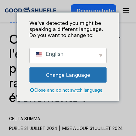
Démo gratuite
Connaissance Du Secteur
We've detected you might be
speaking a different language.
Comment maintenir
Do you want to change to:
l'élan pendant la
English
période de
Change Language
ralentissement des
Close and do not switch language
événements ?
CELITA SUMMA
PUBLIÉ 31 JUILLET 2024
|
MISE À JOUR 31 JUILLET 2024