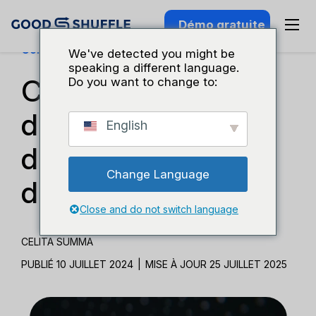
Démo gratuite
Connaissance Du Secteur
We've detected you might be
speaking a different language.
Comment réserver
Do you want to change to:
davantage
English
d'événements
Change Language
d'entreprise
Close and do not switch language
CELITA SUMMA
PUBLIÉ 10 JUILLET 2024
|
MISE À JOUR 25 JUILLET 2025