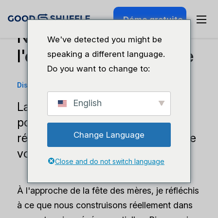
Démo gratuite
Ne plus choisir entre
We've detected you might be
l'entreprise et la famille
speaking a different language.
Do you want to change to:
Discussions techniques
·
5 mai 2025
English
La technologie est votre billet
pour les matchs de football, les
Change Language
récitals de danse et l'héritage que
vous laisserez à vos enfants.
Close and do not switch language
À l'approche de la fête des mères, je réfléchis
à ce que nous construisons réellement dans