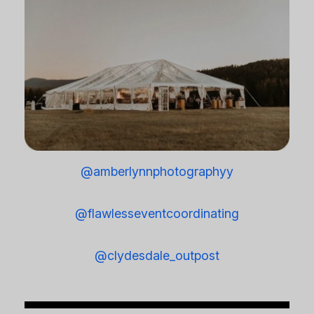
@amberlynnphotographyy
@flawlesseventcoordinating
@clydesdale_outpost