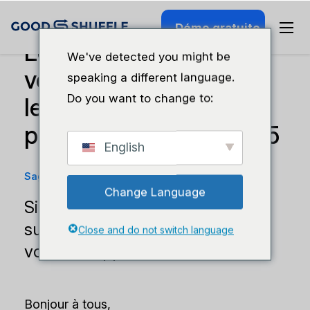
Démo gratuite
Le plan de match dont
We've detected you might be
vous avez besoin pour
speaking a different language.
Do you want to change to:
les salons
professionnels en 2025
English
Sagesse en matière de carrière
·
21 janvier 2025
Change Language
Si vous ne vous concentrez pas
sur vos priorités, l'ARA risque de
Close and do not switch language
vous échapper.
Bonjour à tous,