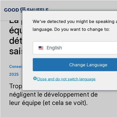
La préparation de votre
We've detected you might be speaking a
équipe est
language. Do you want to change to:
déterminante pour la
English
saison chargée
Change Language
Conseils en matière de leadership
·
29 septembre
2025
Close and do not switch language
Trop de chefs d'entreprise
négligent le développement de
leur équipe (et cela se voit).