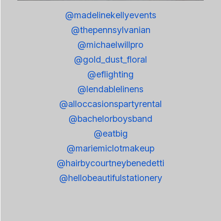
@madelinekellyevents
@thepennsylvanian
@michaelwillpro
@gold_dust_floral
@eflighting
@lendablelinens
@alloccasionspartyrental
@bachelorboysband
@eatbig
@mariemiclotmakeup
@hairbycourtneybenedetti
@hellobeautifulstationery