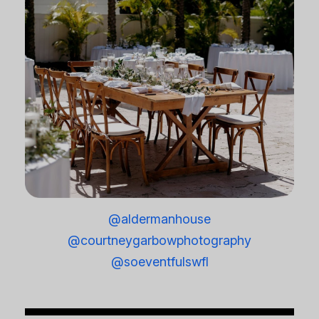
@aldermanhouse
@courtneygarbowphotography
@soeventfulswfl