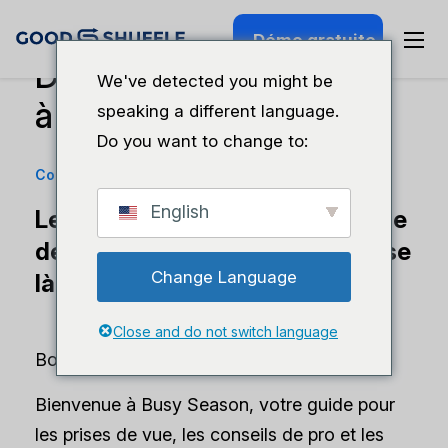
Démo gratuite
Devriez-vous dire “non”
We've detected you might be
à 25% de vos clients ?
speaking a different language.
Do you want to change to:
Conseils aux entreprises
·
27 août 2024
English
Le fait de toujours dire oui risque
de ne pas mener votre entreprise
Change Language
là où vous le souhaitez.
Close and do not switch language
Bonjour à tous,
Bienvenue à Busy Season, votre guide pour
les prises de vue, les conseils de pro et les