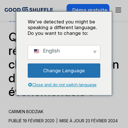
Démo gratuite
Connaissance Du Secteur
We've detected you might be
speaking a different language.
Quand offrir des
Do you want to change to:
réductions aux
English
clients sur la location
Change Language
d'équipements
Close and do not switch language
événementiels ?
CARMEN BODZIAK
PUBLIÉ 19 FÉVRIER 2020
|
MISE À JOUR 23 FÉVRIER 2024