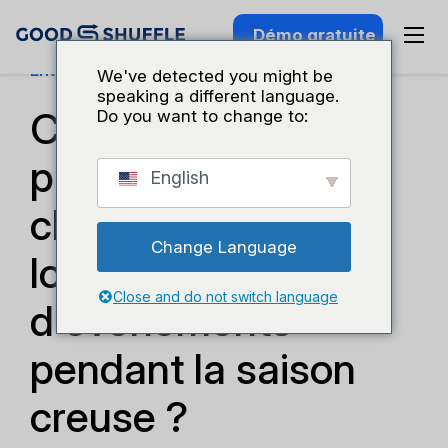
Démo gratuite
Entreprises Et Croissance
We've detected you might be
speaking a different language.
Comment se
Do you want to change to:
préparer à la saison
English
chargée de la
Change Language
location
Close and do not switch language
d'événements
pendant la saison
creuse ?