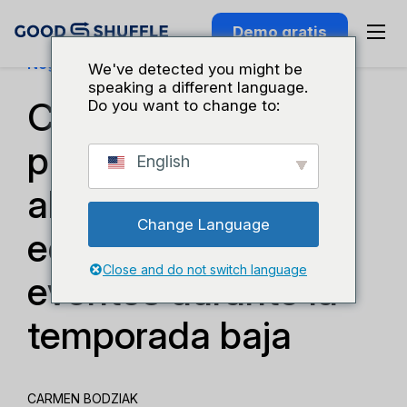
Demo gratis
Negocios Y Crecimiento
We've detected you might be
speaking a different language.
Cómo prepararse
Do you want to change to:
para la temporada
English
alta de alquiler de
Change Language
equipos para
Close and do not switch language
eventos durante la
temporada baja
CARMEN BODZIAK