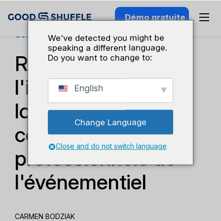
Démo gratuite
Connaissance Du Secteur
We've detected you might be
speaking a different language.
Réorganiser
Do you want to change to:
l'inventaire des
English
locations : 10
Change Language
conseils pour les
Close and do not switch language
professionnels de
l'événementiel
CARMEN BODZIAK