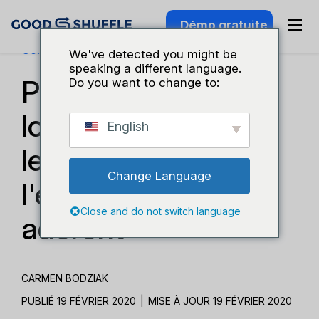
Démo gratuite
Connaissance Du Secteur
We've detected you might be
speaking a different language.
Partenariats lieu-
Do you want to change to:
location : Pourquoi
English
les clients de
Change Language
l'événementiel les
Close and do not switch language
adorent
CARMEN BODZIAK
PUBLIÉ 19 FÉVRIER 2020
|
MISE À JOUR 19 FÉVRIER 2020