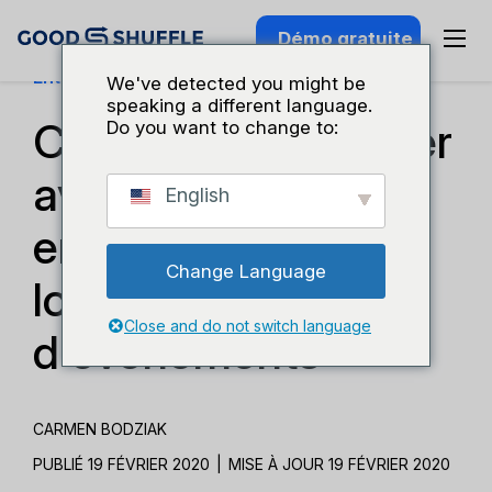
Démo gratuite
Entreprises Et Croissance
We've detected you might be
speaking a different language.
Comment s'associer
Do you want to change to:
avec d'autres
English
entreprises de
Change Language
location
Close and do not switch language
d'événements
CARMEN BODZIAK
PUBLIÉ 19 FÉVRIER 2020
|
MISE À JOUR 19 FÉVRIER 2020