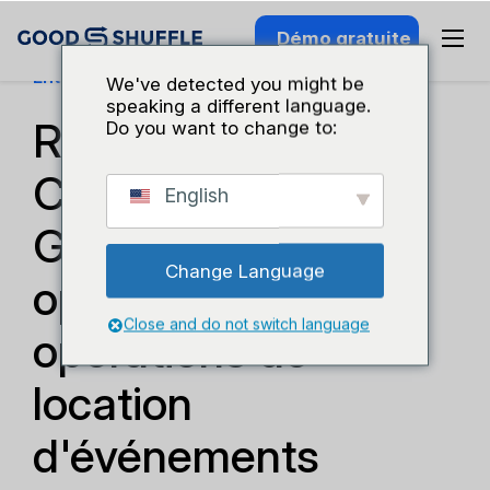
Démo gratuite
Entreprises Et Croissance
We've detected you might be
speaking a different language.
Render Podcast :
Do you want to change to:
Comment
English
Goodshuffle Pro
Change Language
optimise les
Close and do not switch language
opérations de
location
d'événements