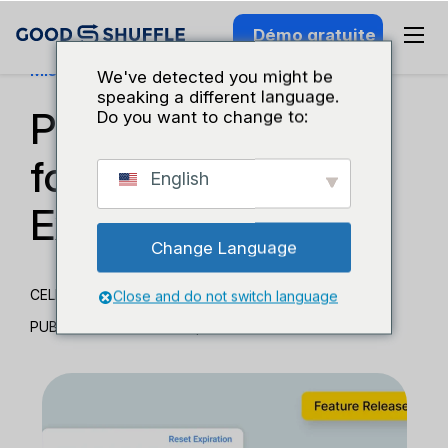
Démo gratuite
Mises À Jour Des Fonctionnalités
We've detected you might be
speaking a different language.
Pleins feux sur les
Do you want to change to:
fonctionnalités :
English
Expiration du devis
Change Language
CELITA SUMMA
Close and do not switch language
PUBLIÉ 12 FÉVRIER 2023
|
MISE À JOUR 2 AVRIL 2025