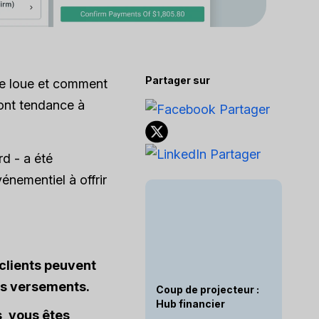
Partager sur
l le loue et comment
s ont tendance à
rd - a été
énementiel à offrir
 clients peuvent
its versements.
Coup de projecteur :
Hub financier
s, vous êtes