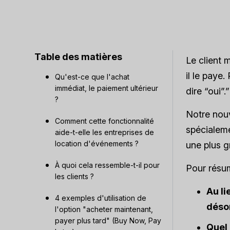
Table des matières
Le client m
il le paye.
Qu'est-ce que l'achat
immédiat, le paiement ultérieur
dire “oui”.”
?
Notre nouv
Comment cette fonctionnalité
spécialeme
aide-t-elle les entreprises de
location d'événements ?
une plus gr
À quoi cela ressemble-t-il pour
Pour résu
les clients ?
Au li
4 exemples d'utilisation de
désor
l'option "acheter maintenant,
payer plus tard" (Buy Now, Pay
Quel 