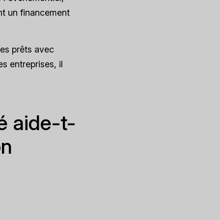
nt un financement
des prêts avec
s entreprises, il
é aide-t-
on