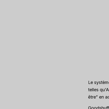
Le système
telles qu'
être” en a
Goodshuff