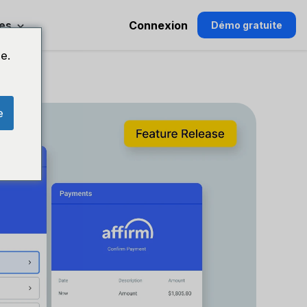
es
Connexion
Démo gratuite
e.
e