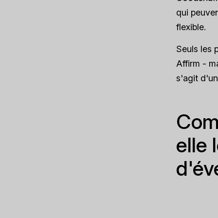
qui peuve
flexible.
Seuls les 
Affirm - ma
s'agit d'u
Comm
elle
d'év