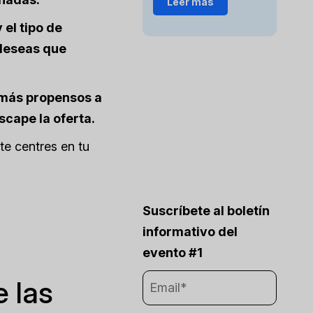
Leer más
el tipo de
 deseas que
 más propensos a
scape la oferta.
te centres en tu
Suscríbete al boletín
informativo del
evento #1
e las