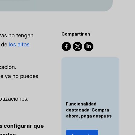
Compartir en
izás no tengan
n de
los altos
cación.
ue ya no puedes
otizaciones.
Funcionalidad
destacada: Compra
ahora, paga después
s configurar que
inadas.