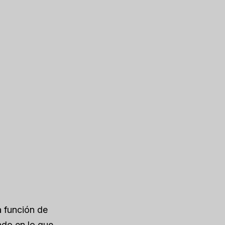
a función de
ado en lo que