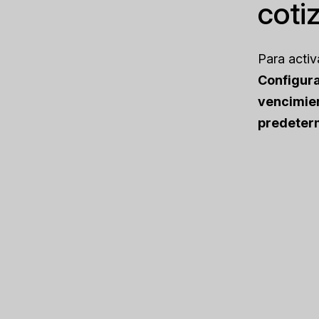
coti
Para activ
Configura
vencimien
predeter