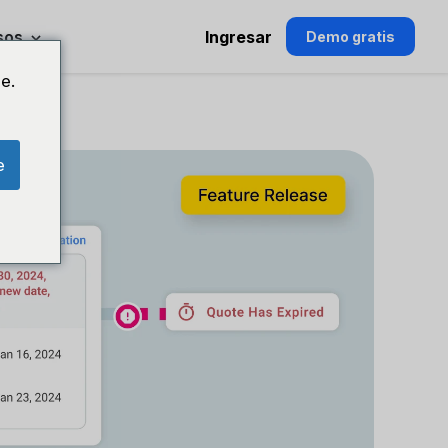
sos
Ingresar
Demo gratis
e.
e