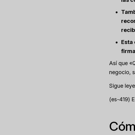
Tambi
reco
recib
Esta 
firma
Así que «Q
negocio, s
Sigue ley
(es-419) 
Cómo