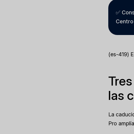
✅ Cons
Centro
(es-419) 
Tres
las 
La caducid
Pro amplía