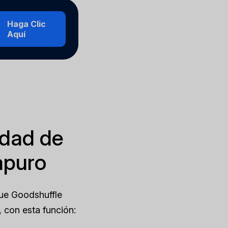
Haga Clic
Aquí
idad de
apuro
que Goodshuffle
 con esta función: