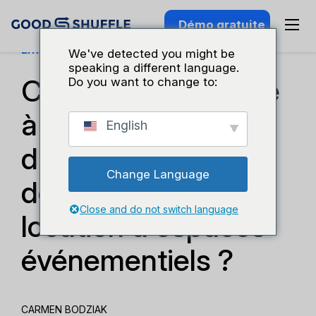
Démo gratuite
Entreprises Et Croissance
We've detected you might be
speaking a different language.
Comment faire face
Do you want to change to:
à des clients
English
difficiles dans le
Change Language
domaine de la
Close and do not switch language
location d'espaces
événementiels ?
CARMEN BODZIAK