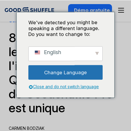
Démo gratuite
Connaissance Du Secteur
We've detected you might be
speaking a different language.
8 raisons pour
Do you want to change to:
lesquelles
English
l'intégration à
Change Language
QuickBooks Online
Close and do not switch language
de Goodshuffle Pro
est unique
CARMEN BODZIAK