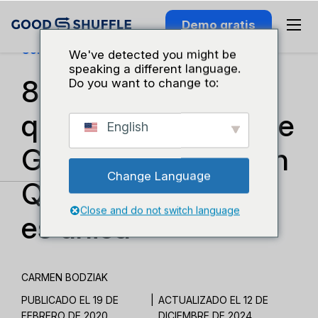
Demo gratis
Conocimiento Del Sector
We've detected you might be
speaking a different language.
8 razones por las
Do you want to change to:
que la integración de
English
Goodshuffle Pro con
Change Language
QuickBooks Online
Close and do not switch language
es única
CARMEN BODZIAK
PUBLICADO EL 19 DE
|
ACTUALIZADO EL 12 DE
FEBRERO DE 2020
DICIEMBRE DE 2024